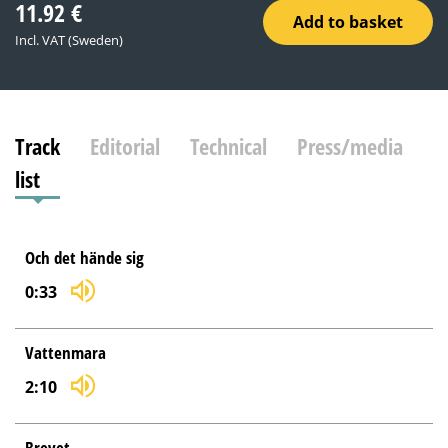
11.92
€
Add to basket
Incl. VAT (Sweden)
Track
Editorial
Technical
Press/media
list
Och det hände sig
0:33
Vattenmara
2:10
Brevet