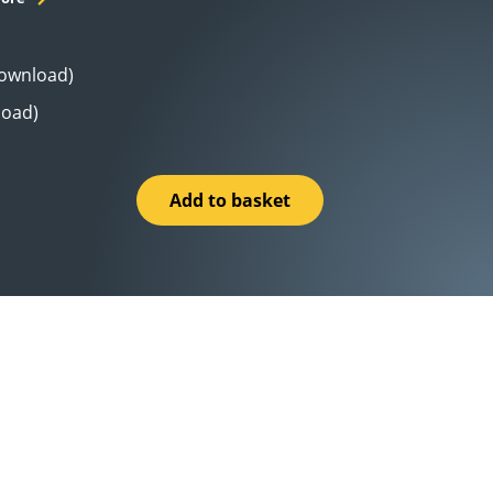
Download)
load)
Add to basket