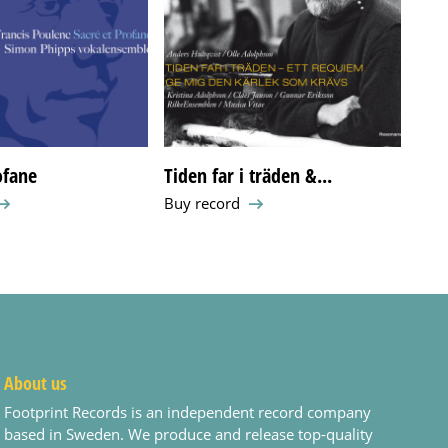
ofane
Tiden far i träden &...
Bar
Buy record
Buy 
About us
Footprint Records is an independent record company
based in Sweden. We produce and release top-quality