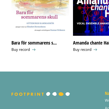
Bara för sommarens s...
Amanda chante Hai
Buy record
Buy record
Na
W
Ar