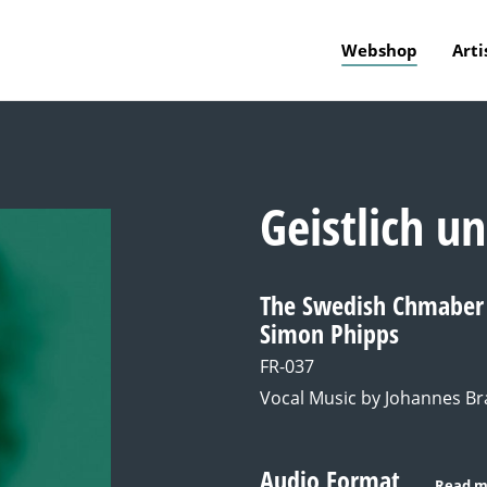
Webshop
Arti
Geistlich u
The Swedish Chmaber 
Simon Phipps
FR-037
Vocal Music by Johannes B
Audio Format
Read m