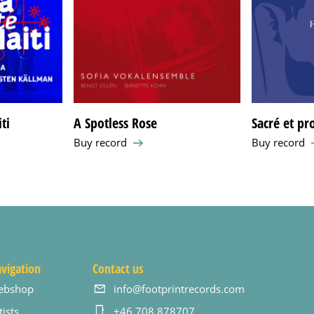
ti
A Spotless Rose
Sacré et pr
Buy record
Buy record
vigation
Contact us
ebshop
info@footprintrecords.com
tists
+46 708 878707