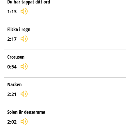
Du har tappat ditt ord
1:13
Flicka i regn
2:17
Crocusen
0:54
Näcken
2:21
Solen är densamma
2:02