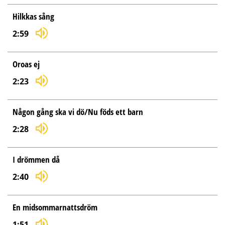
Hilkkas sång
2:59
Oroas ej
2:23
Någon gång ska vi dö/Nu föds ett barn
2:28
I drömmen då
2:40
En midsommarnattsdröm
1:51