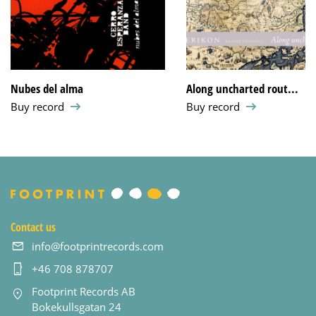
Nubes del alma
Along uncharted rout...
Buy record
Buy record
Contact us
info@footprintrecords.com
+46 708 878707
Footprint Records AB
Bokekullsgatan 24