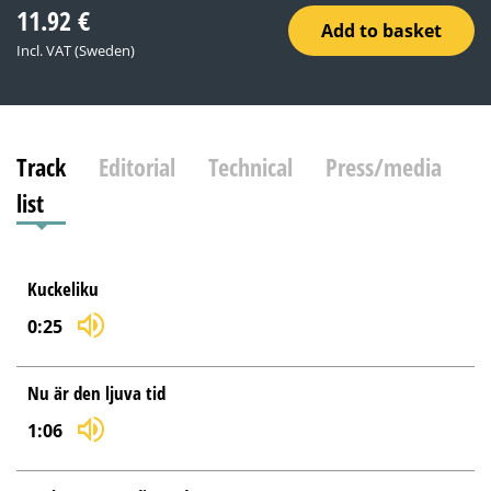
11.92
€
Add to basket
Incl. VAT (Sweden)
Track
Editorial
Technical
Press/media
list
Kuckeliku
0:25
Nu är den ljuva tid
1:06